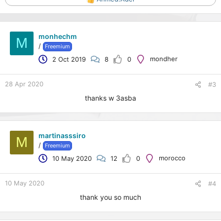
R
e
a
c
monhechm
t
M
/
Freemium
i
o
mondher
2 Oct 2019
8
0
n
s
:
28 Apr 2020
#3
thanks w 3asba
martinasssiro
M
/
Freemium
morocco
10 May 2020
12
0
10 May 2020
#4
thank you so much