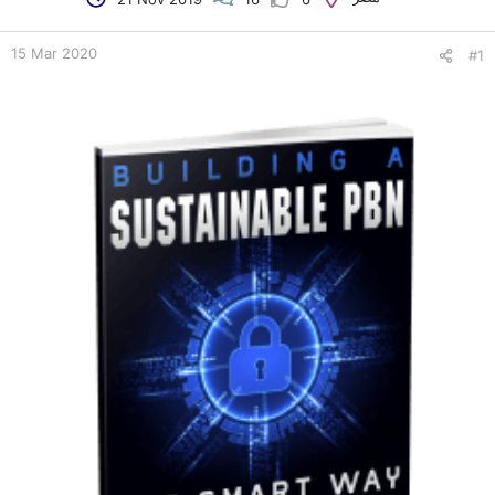
e
r
15 Mar 2020
#1