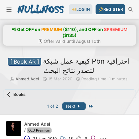
LOG IN
REGISTER
📢 Get OFF on
PREMIUM
($110), and OFF on
SPREMIUM
($135)
🗓️ Offer valid until August 10th
كيفية عمل شبكة Pbn احترافية
[ Book AR ]
لتصدر نتائج البحث
T
S
Ahmed.Adel
15 Mar 2020
Reading time: 1 minutes
h
t
r
a
Books
e
r
a
t
Last
1 of 2
Next
d
d
s
a
t
t
a
e
Ahmed.Adel
r
/
OLD Premium
t
مصر
21 Nov 2019
16
6