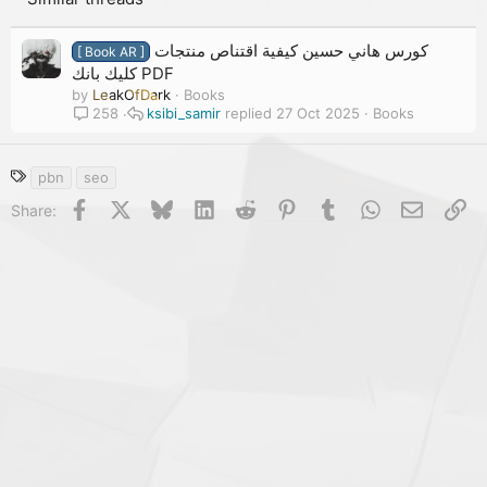
كورس هاني حسين كيفية اقتناص منتجات
[ Book AR ]
كليك بانك PDF
by
LeakOfDark
Books
ksibi_samir
27 Oct 2025
Books
258
T
pbn
seo
a
Facebook
X
Bluesky
LinkedIn
Reddit
Pinterest
Tumblr
WhatsApp
Email
Li
Share:
g
s