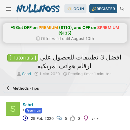
LOG IN
REGISTER
📢 Get OFF on
PREMIUM
($110), and OFF on
SPREMIUM
($135)
🗓️ Offer valid until August 10th
افضل 3 تطبيقات للحصول علي
[ Tutorials ]
ارقام هواتف امريكية
T
S
Sabri
1 Mar 2020
Reading time: 1 minutes
h
t
r
a
Methods -Tips
e
r
a
t
d
d
Sabri
s
a
S
t
t
/
Freemium
a
e
مصر
29 Feb 2020
5
3
r
t