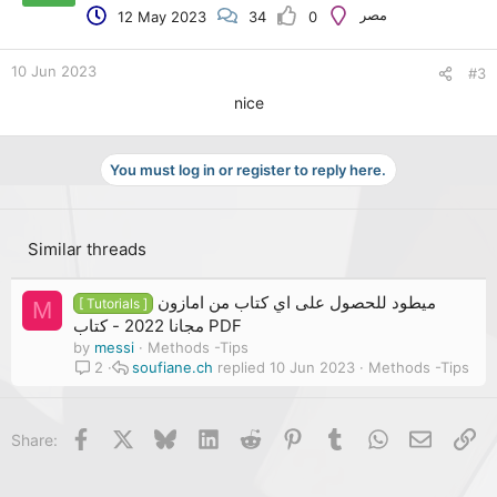
o
مصر
12 May 2023
34
0
n
s
:
10 Jun 2023
#3
nice
You must log in or register to reply here.
Similar threads
ميطود للحصول على اي كتاب من امازون
[ Tutorials ]
M
مجانا 2022 - كتاب PDF
by
messi
Methods -Tips
soufiane.ch
10 Jun 2023
Methods -Tips
2
Facebook
X
Bluesky
LinkedIn
Reddit
Pinterest
Tumblr
WhatsApp
Email
Li
Share: