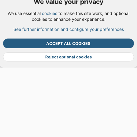
We value your privacy
User Menu
We use essential
cookies
to make this site work, and optional
Login
cookies to enhance your experience.
See further information and configure your preferences
TOP
BOTT
ACCEPT ALL COOKIES
Cookies
Terms and rules
Privacy policy
Help
DMCA
R
S
Reject optional cookies
S
®
Community platform by XenForo
© 2010-2026 XenForo Ltd.