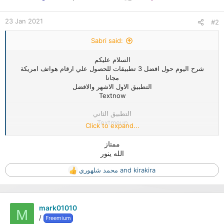
n
s
:
23 Jan 2021
#2
Sabri said:
السلام عليكم
شرح اليوم حول افضل 3 تطبيقات للحصول علي ارقام هواتف امريكة
مجانا
التطبيق الاول الاشهر والافضل
Textnow
التطبيق الثاني
Textmeup
Click to expand...
التطبيق الثالث
ممتاز
2nd line
الله ينور
يمكنك تحميل التطبيقات من جوجل بلاي فقط ابحث عن اسم التطبيق في
محمد شلهوري
and
kirakira
R
متجر جوجل بلاي
e
a
c
mark01010
t
M
/
Freemium
i