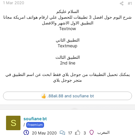
e
1 Mar 2020
#1
r
السلام عليكم
شرح اليوم حول افضل 3 تطبيقات للحصول علي ارقام هواتف امريكة مجانا
التطبيق الاول الاشهر والافضل
Textnow
التطبيق الثاني
Textmeup
التطبيق الثالث
2nd line
يمكنك تحميل التطبيقات من جوجل بلاي فقط ابحث عن اسم التطبيق في
متجر جوجل بلاي
.88ali.88
and
soufiane bt
R
e
a
c
soufiane bt
t
S
/
Freemium
i
o
المغرب
20 May 2020
17
3